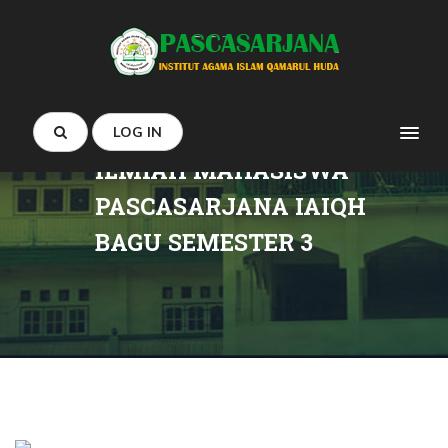
DETAIL :
KEGIATAN
SHARING KARYA TULIS
LOG IN
ILMIAH MAHASISWA
PASCASARJANA IAIQH
BAGU SEMESTER 3