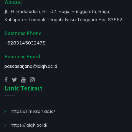
Alamat
JL. H. Badaruddin, RT. 02, Bagu, Pringgarata, Bagu,
Kabupaten Lombok Tengah, Nusa Tenggara Bar. 83562
Business Phone
+6283145032478
Business Email
pascasarjana@iaiqh.ac.id
Link Terkait
https://sim.iaiqh.ac.id/
https://iaiqh.ac.id/