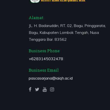
Alamat
JL. H. Badaruddin, RT. 02, Bagu, Pringgarata,
Bagu, Kabupaten Lombok Tengah, Nusa
Tenggara Bar. 83562
Business Phone
+6283145032478
Business Email
pascasarjana@iaiqh.ac.id