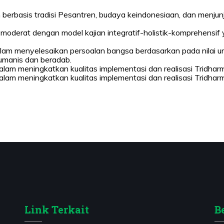
 berbasis tradisi Pesantren, budaya keindonesiaan, dan menjunj
if-moderat dengan model kajian integratif-holistik-komprehens
am menyelesaikan persoalan bangsa berdasarkan pada nilai un
umanis dan beradab.
m meningkatkan kualitas implementasi dan realisasi Tridharm
m meningkatkan kualitas implementasi dan realisasi Tridharm
Link Terkait
B