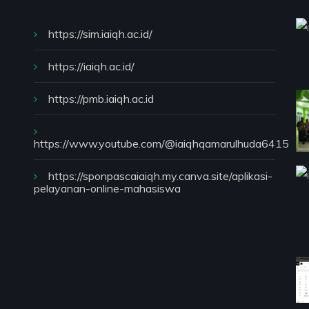
https://sim.iaiqh.ac.id/
https://iaiqh.ac.id/
https://pmb.iaiqh.ac.id
https://www.youtube.com/@iaiqhqamarulhuda6415
https://sponpascaiaiqh.my.canva.site/aplikasi-
pelayanan-online-mahasiswa