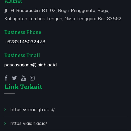
Alamat
JL. H. Badaruddin, RT. 02, Bagu, Pringgarata, Bagu,
Kabupaten Lombok Tengah, Nusa Tenggara Bar. 83562
Business Phone
+6283145032478
Business Email
pascasarjana@iaiqh.ac.id
Link Terkait
https://sim.iaiqh.ac.id/
https://iaiqh.ac.id/