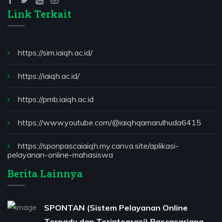
Link Terkait
https://sim.iaiqh.ac.id/
https://iaiqh.ac.id/
https://pmb.iaiqh.ac.id
https://www.youtube.com/@iaiqhqamarulhuda6415
https://sponpascaiaiqh.my.canva.site/aplikasi-
pelayanan-online-mahasiswa
Berita Lainnya
SPONTAN (Sistem Pelayanan Online
Terpadu dan Terintegrasi) Pascasarjana