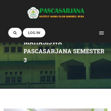
DETAIL :
REFLEKSI AKHIR
TAHUN 1445 H BERSAMA
LOG IN
MAHASISWA
PASCASARJANA SEMESTER
3